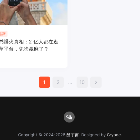
运营
书爆火真相：2 亿人都在逛
草平台，凭啥赢麻了？
文
1
2
…
10
章
分
页
Copyright © 2024-2026
酷宇宙
. Designed by
Crypoe
.