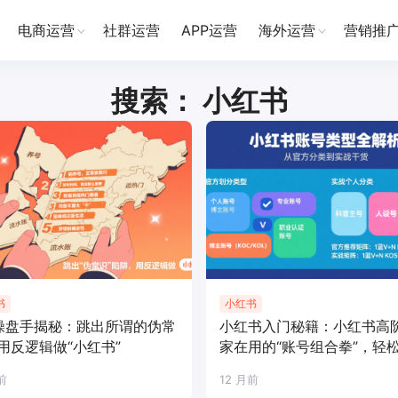
电商运营
社群运营
APP运营
海外运营
营销推
搜索： 小红书
书
小红书
操盘手揭秘：跳出所谓的伪常
小红书入门秘籍：小红书高
用反逻辑做“小红书”
家在用的“账号组合拳”，轻
流量
前
12 月前