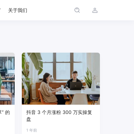
广
关于我们
” 的
抖音 3 个月涨粉 300 万实操复
盘
1 年前