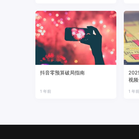
抖音零预算破局指南
20
视频
1 年前
1 年