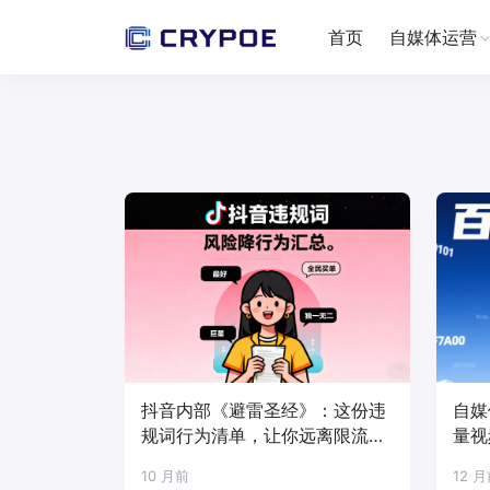
首页
自媒体运营
抖音内部《避雷圣经》：这份违
自媒
规词行为清单，让你远离限流封
量视
号
10 月前
12 