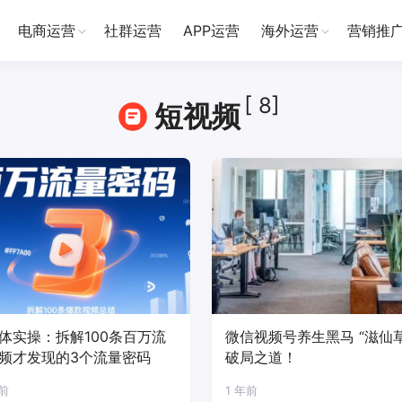
电商运营
社群运营
APP运营
海外运营
营销推
[ 8]
短视频
体实操：拆解100条百万流
微信视频号养生黑马 “滋仙草
频才发现的3个流量密码
破局之道！
月前
1 年前