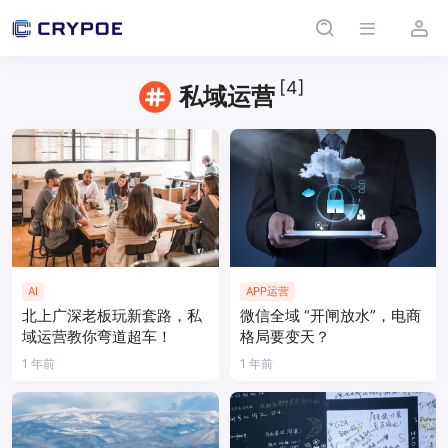
[4]
私域运营
AI
APP运营
北上广深老板玩新套路，私
微信全域 “开闸放水”，电商
域运营教你弯道超车！
格局要变天？
1 年前
1 年前