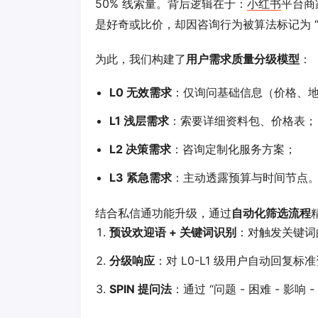
50% 线索量。背后逻辑在于：
小红书
平台商
是好奇或比价，却因咨询行为被算法标记为 
为此，我们构建了
用户需求质量分级模型
：
L0 无效需求
：仅询问基础信息（价格、
L1 浅层需求
：索要详细资料包、价格表；
L2 决策需求
：咨询定制化服务方案；
L3 紧急需求
：主动透露预算与时间节点
结合私信通功能升级，通过
自动化筛选流程
预设欢迎语 + 关键词识别
：对触发关键词
分级响应
：对 L0-L1 级用户自动回复
SPIN 提问法
：通过 “问题 - 困难 - 影