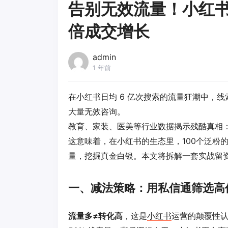
告别无效流量！小红书
倍成交增长
admin
1 年前
在
小红书
日均 6 亿次搜索的流量狂潮中，线
大量无效咨询。
教育、家装、医美等行业数据揭示残酷真相：精
这意味着，在
小红书
的生态里，100个泛粉
量，挖掘真金白银。本文将拆解一套实战留资
一、减法策略：用私信通筛选高
流量多≠转化高
，这是
小红书
运营的颠覆性认