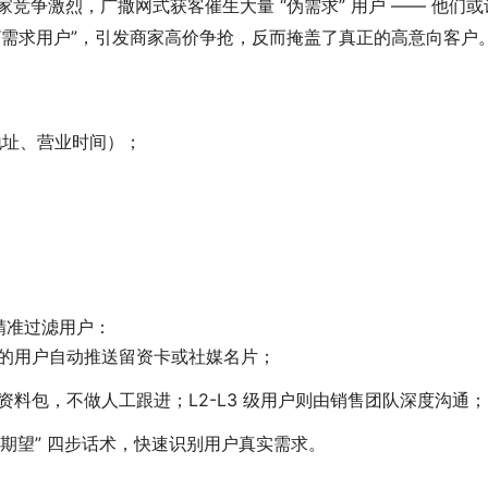
家竞争激烈，广撒网式获客催生大量 “伪需求” 用户 —— 他们或
“需求用户”，引发商家高价争抢，反而掩盖了真正的高意向客户
地址、营业时间）；
。
精准过滤用户：
的用户自动推送留资卡或社媒名片；
标准资料包，不做人工跟进；L2-L3 级用户则由销售团队深度沟通；
响 - 期望” 四步话术，快速识别用户真实需求。