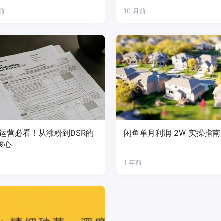
月前
10 月前
运营必看！从涨粉到DSR的
闲鱼单月利润 2W 实操指南
核心
前
1 年前