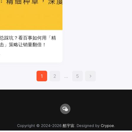
总踩坑？看百事如何用「精
击」策略让销量翻倍！
前
文
1
2
…
5
章
分
页
Copyright © 2024-2026
酷宇宙
. Designed by
Crypoe
.