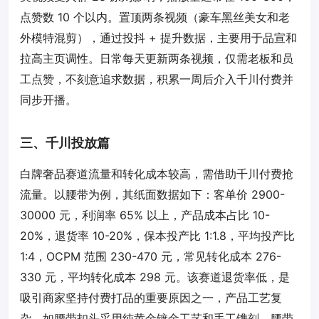
点赞数 10 个以内。置顶两条视频（豪车黑丝美女和老
外模特混剪），通过投抖 + 提升数据，主要用于品宣和
拉高主页调性。日常每天更新两条视频，仅需老板和员
工点赞，不刻意追求数据，积累一周后介入千川付费并
同步开播。
三、千川投放篇
白牌奢品赛道流量和转化成本较高，需借助千川付费抢
流量。以腰带为例，其纸面数据如下：客单价 2900-
30000 元，利润率 65% 以上，产品成本占比 10-
20%，退货率 10-20%，保本投产比 1:1.8，平均投产比
1:4，OCPM 范围 230-470 元，常见转化成本 276-
330 元，平均转化成本 298 元。该赛道退货率低，是
吸引商家坚持付费打品的重要原因之一，产品工艺复
杂，如腰带扣头采用纯黄金镀金工艺和手工镌刻，腰带