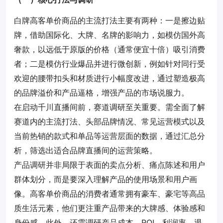
白牌高客单价商品的主流打法主要有两种：一是擦边贴
牌，借助国际化、大牌、名牌的影响力，如模仿国外高
奢款，以远低于原版的价格（通常便宜十倍）吸引消费
者；二是模仿行业爆品并进行微创新，例如针对同行受
欢迎的腰带扣头和材质进行小幅度改进，通过塑造极高
的品牌溢价和产品逼格，增强产品的市场说服力。
在启动千川直播间前，赛道调研至关重要。需全面了解
赛道内的主流打法、头部品牌情况、常见
运营
模式以及
当前热销的款式和单品等
运营
层面的数据，通过汇总分
析，筛选出适合品牌直播间的
运营
策略。
产品调研并非局限于表面的卖点分析、痛点陈述和用户
群体划分，而是要深入理解产品的使用场景和用户画
像。高客单价商品的消费者通常拥有豪车、豪宅等高品
质生活元素，他们更注重产品带来的大牌感、体验感和
身份感。此外，还需调研产品成本、ROI、利润率、退