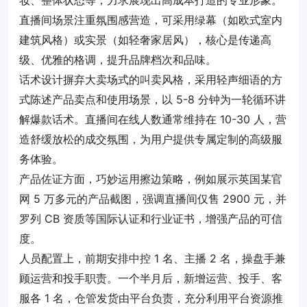
妆、整体状态等，力求展现出高成本打造的专业形象。
直播间场景注重氛围感营造，可采用绿幕（如欧式室内
建筑风格）或实景（如轻奢家居风），核心是传递高
级、优雅的格调，提升品牌档次和品味。
话术设计摒弃大卖场式的叫卖风格，采用轻声细语的方
式陈述产品卖点和使用场景，以 5-8 分钟为一轮循环讲
解爆款话术。直播间在线人数通常维持在 10-30 人，营
造舒缓放松的成交氛围，为用户提供专属定制的高级服
务体验。
产品佐证方面，巧妙运用擦边策略，例如展示英国某官
网 5 万多元的产品截图，强调直播间仅售 2900 元，并
罗列 CB 资质等国际认证和行业证书，增强产品的可信
度。
人员配置上，前期安排中控 1 名、主播 2 名，操盘手兼
顾
运营
和投手职责。一个半月后，新增
运营
、投手、客
服各 1 名，仓管发货由平台负责，充分利用平台资源推