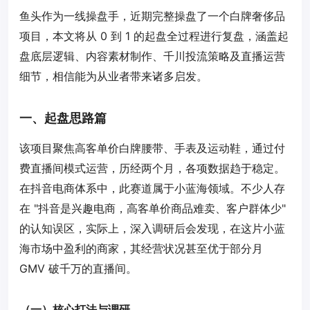
鱼头作为一线操盘手，近期完整操盘了一个白牌奢侈品
项目，本文将从 0 到 1 的起盘全过程进行复盘，涵盖起
盘底层逻辑、内容素材制作、千川投流策略及直播
运营
细节，相信能为从业者带来诸多启发。
一、起盘思路篇
该项目聚焦高客单价白牌腰带、手表及运动鞋，通过付
费直播间模式
运营
，历经两个月，各项数据趋于稳定。
在抖音电商体系中，此赛道属于小蓝海领域。不少人存
在 "抖音是兴趣电商，高客单价商品难卖、客户群体少"
的认知误区，实际上，深入调研后会发现，在这片小蓝
海市场中盈利的商家，其经营状况甚至优于部分月
GMV 破千万的直播间。
（一）核心打法与调研