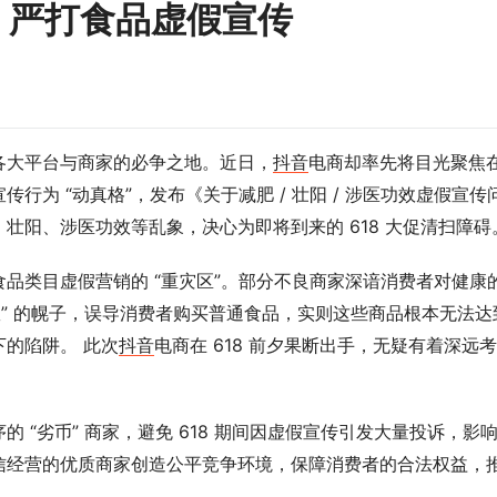
18，严打食品虚假宣传
为各大平台与商家的必争之地。近日，
抖音
电商却率先将目光聚焦
传行为 “动真格”，发布《关于减肥 / 壮阳 / 涉医功效虚假宣传
壮阳、涉医功效等乱象，决心为即将到来的 618 大促清扫障碍
品类目虚假营销的 “重灾区”。部分不良商家深谙消费者对健康
效” 的幌子，误导消费者购买普通食品，实则这些商品根本无法达
的陷阱。 此次
抖音
电商在 618 前夕果断出手，无疑有着深远考
 “劣币” 商家，避免 618 期间因虚假宣传引发大量投诉，影
信经营的优质商家创造公平竞争环境，保障消费者的合法权益，