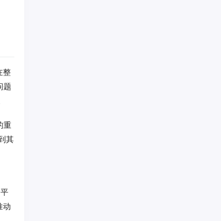
在整
问题
。
的重
到其
响平
推动