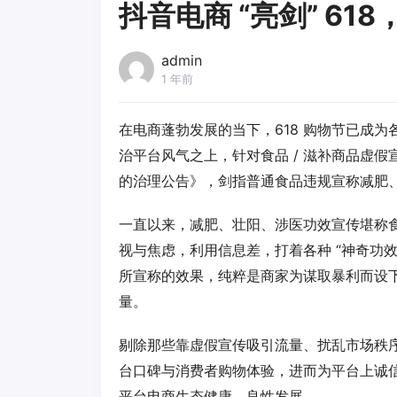
抖音电商 “亮剑” 6
admin
1 年前
在电商蓬勃发展的当下，618 购物节已成
治平台风气之上，针对食品 / 滋补商品虚假宣
的治理公告》，剑指普通食品违规宣称减肥、
一直以来，减肥、壮阳、涉医功效宣传堪称食
视与焦虑，利用信息差，打着各种 “神奇功
所宣称的效果，纯粹是商家为谋取暴利而设下
量。
剔除那些靠虚假宣传吸引流量、扰乱市场秩序的
台口碑与消费者购物体验，进而为平台上诚
平台电商生态健康、良性发展。