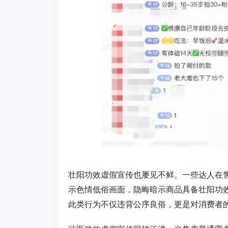
壮阳功效虚假宣传也屡见不鲜。一些达人在
示色情低俗画面，隐晦暗示商品具备壮阳功
此类行为不仅违背公序良俗，更是对消费者