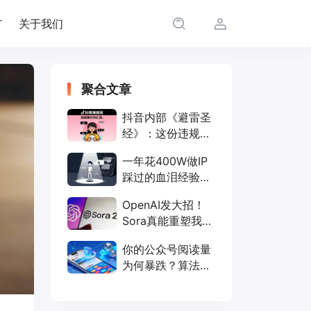
广
关于我们
聚合文章
抖音内部《避雷圣
经》：这份违规词
行为清单，让你远
一年花400W做IP
离限流封号
踩过的血泪经验，
仅需聊透这几点！
OpenAI发大招！
Sora真能重塑我们
的短视频生活？
你的公众号阅读量
为何暴跌？算法新
规全解读（附破解
方法）