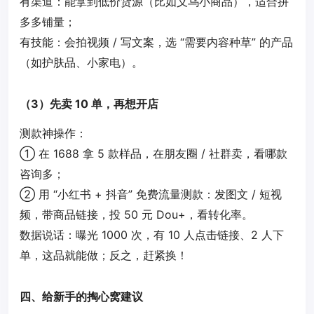
有渠道：能拿到低价货源（比如义乌小商品），适合拼
多多铺量；
有技能：会拍视频 / 写文案，选 “需要内容种草” 的产品
（如护肤品、小家电）。
（3）先卖 10 单，再想开店
测款神操作：
① 在 1688 拿 5 款样品，在朋友圈 / 社群卖，看哪款
咨询多；
② 用 “小红书 + 抖音” 免费流量测款：发图文 / 短视
频，带商品链接，投 50 元 Dou+，看转化率。
数据说话：曝光 1000 次，有 10 人点击链接、2 人下
单，这品就能做；反之，赶紧换！
四、给新手的掏心窝建议