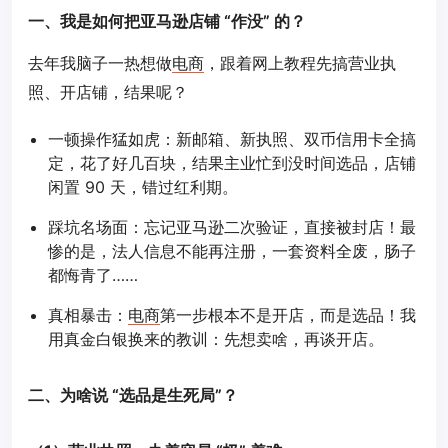
一、我是如何把亚马逊店铺 “作没” 的？
去年我脑子一热想做
电商
，跟着网上教程先搞营业执
照、开店铺，结果呢？
一顿操作猛如虎：新邮箱、新执照、双币信用卡全搞
定，花了好几百块，结果主业忙到没时间选品，店铺
闲置 90 天，错过红利期。
踩坑名场面：忘记亚马逊二次验证，直接被封店！最
惨的是，法人信息不能再注册，一套资料全废，肠子
都悔青了……
真相暴击：
电商
第一步根本不是开店，而是选品！我
用真金白银换来的教训：先想卖啥，再谈开店。
二、为啥说 “选品是生死局”？