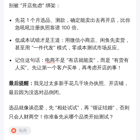
别被 “开店焦虑” 绑架：
先花 1 个月选品、测款，确定能卖出去再开店，比你
急吼吼注册执照靠谱 100 倍。
低成本试错才是王道：用微信小商店、闲鱼先卖货，
甚至用 “一件代发” 模式，零成本测试市场反应。
记住这句话：
电商
不是 “有店就能卖”，而是 “有货有
人买”。先让第一个客户买单，再考虑开店的事！
最后提醒：
我见过太多新手花几千块办执照、开店铺，
最后因为没选对品倒闭。
选品就像谈恋爱，先 “相处试试”，再 “领证结婚”，否则
只会人财两空！你准备先从哪个品类开始测试？
电商