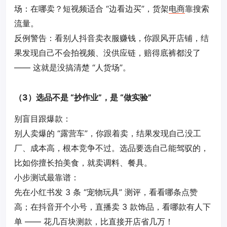
场：在哪卖？短视频适合 “边看边买”，货架
电商
靠搜索
流量。
反例警告：看别人抖音卖衣服赚钱，你跟风开店铺，结
果发现自己不会拍视频、没供应链，赔得底裤都没了
—— 这就是没搞清楚 “人货场”。
（3）选品不是 “抄作业”，是 “做实验”
别盲目跟爆款：
别人卖爆的 “露营车”，你跟着卖，结果发现自己没工
厂、成本高，根本竞争不过。选品要选自己能驾驭的，
比如你擅长拍美食，就卖调料、餐具。
小步测试最靠谱：
先在小红书发 3 条 “宠物玩具” 测评，看看哪条点赞
高；在抖音开个小号，直播卖 3 款饰品，看哪款有人下
单 —— 花几百块测款，比直接开店省几万！