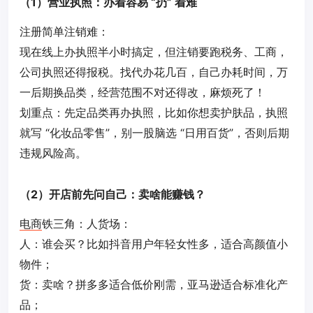
（1）营业执照：办着容易 “扔” 着难
注册简单注销难：
现在线上办执照半小时搞定，但注销要跑税务、工商，
公司执照还得报税。找代办花几百，自己办耗时间，万
一后期换品类，经营范围不对还得改，麻烦死了！
划重点：先定品类再办执照，比如你想卖护肤品，执照
就写 “化妆品零售”，别一股脑选 “日用百货”，否则后期
违规风险高。
（2）开店前先问自己：卖啥能赚钱？
电商
铁三角：人货场：
人：谁会买？比如抖音用户年轻女性多，适合高颜值小
物件；
货：卖啥？拼多多适合低价刚需，亚马逊适合标准化产
品；