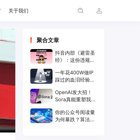
广
关于我们
聚合文章
抖音内部《避雷圣
经》：这份违规词
行为清单，让你远
一年花400W做IP
离限流封号
踩过的血泪经验，
仅需聊透这几点！
OpenAI发大招！
Sora真能重塑我们
的短视频生活？
你的公众号阅读量
为何暴跌？算法新
规全解读（附破解
方法）