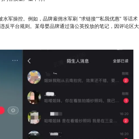
水军操控。例如，品牌雇佣水军刷 “求链接”“私我优惠” 等话术
同样违反平台规则。某母婴品牌通过蒲公英投放的笔记，因评论区