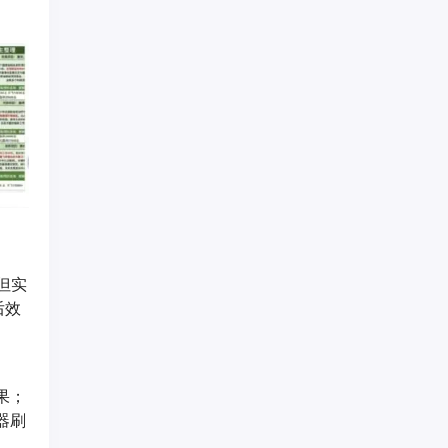
但实
后效
果；
器刷