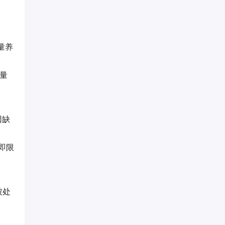
量养
量
因缺
即限
被处